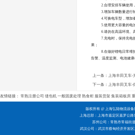
2.合理安排车辆使
3.增加车辆数量进行
4.可换电车型，增
5.使用更大容量的
6.请勿在高温环境
7.充电时，保持充
果；
8.在做好锂电日常
告警、温度监测、电池健康
上一条：
上海丰田叉车-
下一条：
上海丰田叉车-
友情链接：
常熟注册公司
缝包机
一般固废处理
熟食柜
服装货架
集装箱板房
版权所有 @ 上海弘陆物流设备股份有限公
上海总部：上海市嘉定区嘉罗公路1661弄42
苏州公司：常熟市常福街道阳光大
武汉公司：武汉市蔡甸经济开发区九康大