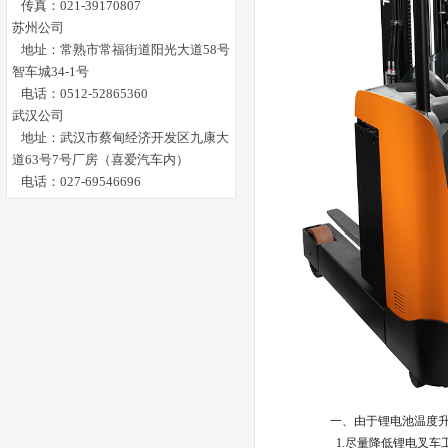
传真：021-39170807
上海丰田叉车-叉车人必看..
苏州公司
地址：常熟市常福街道阳光大道58号
上海丰田叉车-寒潮来袭，..
智车城34-1号
上海丰田叉车-电动叉车的..
电话：0512-52865360
武汉公司
上海丰田叉车-关于冬季锂..
地址：武汉市蔡甸经济开发区九康大
道63号7号厂房（喜爱汽车内）
上海丰田叉车-有哪些高温..
电话：027-69546696
上海丰田叉车-保护生命！..
上海丰田叉车-电池夏季维..
上海丰田叉车-内燃叉车保..
上海丰田叉车-前移式叉车..
一、
由于锂电池温度
1.尽量降低锂电叉