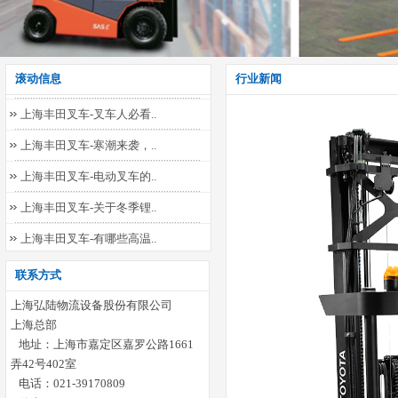
低位拣选，从此不同
滚动信息
行业新闻
上海丰田叉车-叉车人必看..
上海丰田叉车-寒潮来袭，..
上海丰田叉车-电动叉车的..
上海丰田叉车-关于冬季锂..
上海丰田叉车-有哪些高温..
上海丰田叉车-保护生命！..
联系方式
上海丰田叉车-电池夏季维..
上海弘陆物流设备股份有限公司
上海丰田叉车-内燃叉车保..
上海总部
地址：上海市嘉定区嘉罗公路1661
上海丰田叉车-前移式叉车..
弄42号402室
电话：021-39170809
低位拣选，从此不同